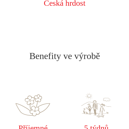
Česká hrdost
Benefity ve výrobě
Příjemné
5 týdnů