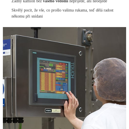
Žádný kamion bez
vašeho vědomí
nepřijede, ani neodjede
Skvělý pocit, že vše, co prošlo vašima rukama, teď dělá radost
někomu při snídani